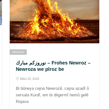
Aktuelles
نوروزكم مبارك – Frohes Newroz –
Newroza we pîroz be
März 20, 2026
Bi bûneya cejna Newrozê, cejna azadî û
sersala Kurdî, em bi dilgermî hemû gelê
Rojava