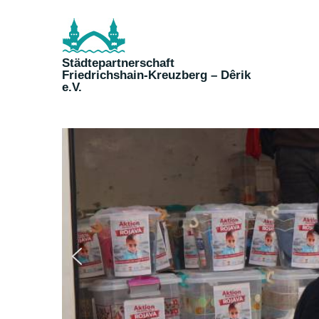
Skip
to
content
Städtepartnerschaft
Friedrichshain-Kreuzberg – Dêrik
e.V.