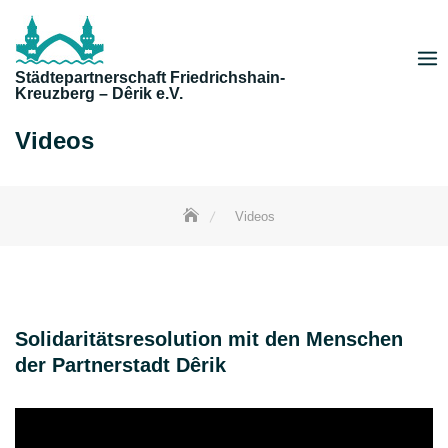
Skip
to
content
Städtepartnerschaft Friedrichshain-
Kreuzberg – Dêrik e.V.
Videos
Videos
Solidaritätsresolution mit den Menschen
der Partnerstadt Dêrik