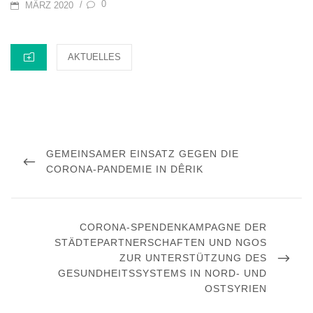
POSTED
0
/
MÄRZ 2020
ON
CATEGORIES
AKTUELLES
Beitragsnavigation
PREVIOUS
GEMEINSAMER EINSATZ GEGEN DIE
POST
CORONA-PANDEMIE IN DÊRIK
NEXT
CORONA-SPENDENKAMPAGNE DER
POST
STÄDTEPARTNERSCHAFTEN UND NGOS
ZUR UNTERSTÜTZUNG DES
GESUNDHEITSSYSTEMS IN NORD- UND
OSTSYRIEN