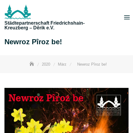
Skip
to
content
Städtepartnerschaft Friedrichshain-
Kreuzberg – Dêrik e.V.
Newroz Pîroz be!
2020
März
Newroz Pîroz be!