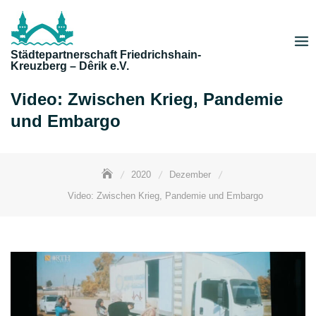
Skip
to
content
Städtepartnerschaft Friedrichshain-
Kreuzberg – Dêrik e.V.
Video: Zwischen Krieg, Pandemie
und Embargo
2020
Dezember
Video: Zwischen Krieg, Pandemie und Embargo