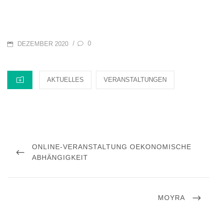
POSTED
0
/
DEZEMBER 2020
ON
CATEGORIES
AKTUELLES
VERANSTALTUNGEN
Beitragsnavigation
PREVIOUS
ONLINE-VERANSTALTUNG OEKONOMISCHE
POST
ABHÄNGIGKEIT
NEXT
MOYRA
POST