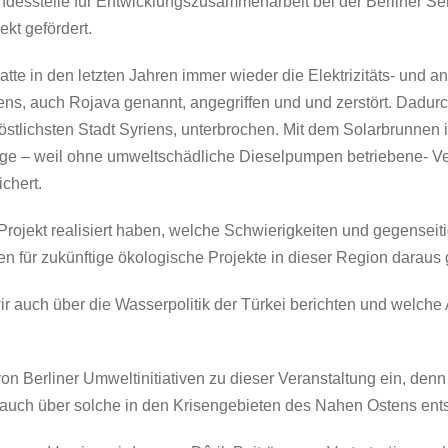
desstelle für Entwicklungszusammenarbeit bei der Berliner Sen
ekt gefördert.
te in den letzten Jahren immer wieder die Elektrizitäts- und ande
ns, auch Rojava genannt, angegriffen und und zerstört. Dadurc
stlichsten Stadt Syriens, unterbrochen. Mit dem Solarbrunnen is
ge – weil ohne umweltschädliche Dieselpumpen betriebene- V
chert.
 Projekt realisiert haben, welche Schwierigkeiten und gegensei
n für zukünftige ökologische Projekte in dieser Region darau
auch über die Wasserpolitik der Türkei berichten und welch
on Berliner Umweltinitiativen zu dieser Veranstaltung ein, denn
uch über solche in den Krisengebieten des Nahen Ostens ent