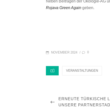
Neben Beiträgen der Ökologie-AG uns
Rojava Green Again
geben.
POSTED
0
/
NOVEMBER 2024
ON
CATEGORIES
VERANSTALTUNGEN
Beitragsnavigation
PREVIOUS
ERNEUTE TÜRKISCHE L
POST
UNSERE PARTNERSTAD