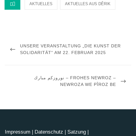
CATEGORIES
AKTUELLES
AKTUELLES AUS DÊRIK
Beitragsnavigation
PREVIOUS
UNSERE VERANSTALTUNG „DIE KUNST DER
POST
SOLIDARITÄT“ AM 22. FEBRUAR 2025
NEXT
نوروزكم مبارك – FROHES NEWROZ –
POST
NEWROZA WE PÎROZ BE
Impressum
|
Datenschutz
|
Satzung
|