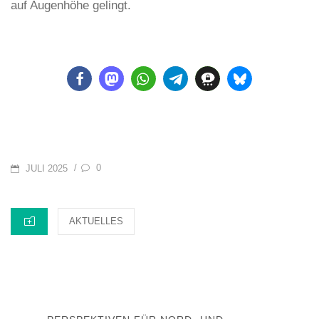
auf Augenhöhe gelingt.
POSTED
0
/
JULI 2025
ON
CATEGORIES
AKTUELLES
Beitragsnavigation
PREVIOUS