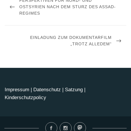
PERSPEKTIVEN FÜR NORD- UND
POST
OSTSYRIEN NACH DEM STURZ DES ASSAD-
REGIMES
NEXT
EINLADUNG ZUM DOKUMENTARFILM
POST
„TROTZ ALLEDEM“
Impressum
|
Datenschutz
|
Satzung
|
Kinderschutzpolicy