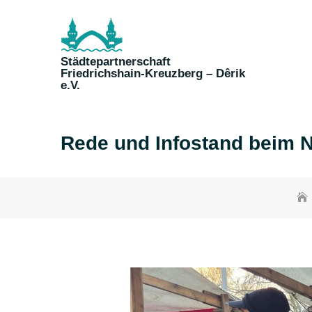
Skip
to
content
Städtepartnerschaft
Friedrichshain-Kreuzberg – Dêrik
e.V.
Rede und Infostand beim N