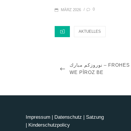
POSTED
0
/
MÄRZ 2026
ON
CATEGORIES
AKTUELLES
Beitragsnavigation
PREVIOUS
نوروزكم مبارك – FROHES NEWROZ – NEWROZA
POST
WE PÎROZ BE
Impressum
|
Datenschutz
|
Satzung
|
Kinderschutzpolicy