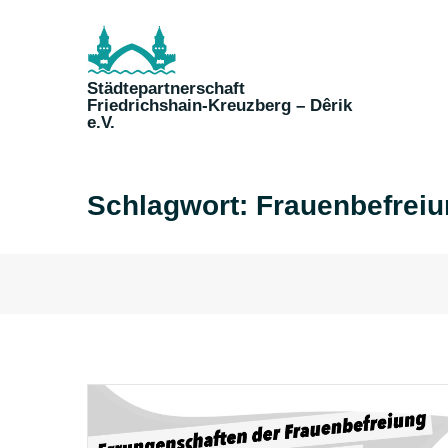
Skip
to
content
Städtepartnerschaft
Friedrichshain-Kreuzberg – Dêrik
e.V.
Schlagwort:
Frauenbefrei