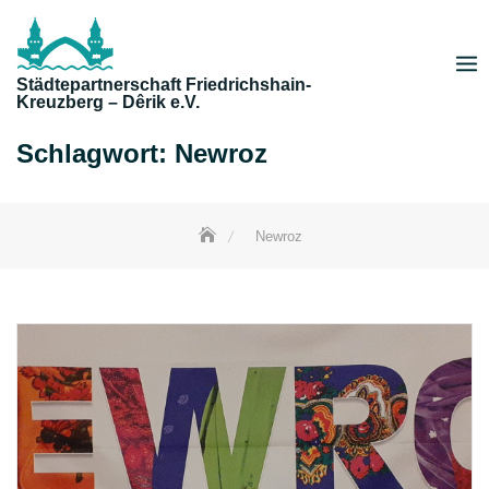
Skip
to
content
Städtepartnerschaft Friedrichshain-
Kreuzberg – Dêrik e.V.
Schlagwort:
Newroz
Newroz