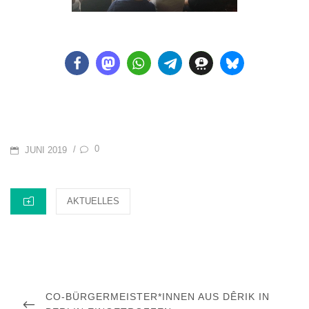
POSTED
0
/
JUNI 2019
ON
CATEGORIES
AKTUELLES
Beitragsnavigation
PREVIOUS
CO-BÜRGERMEISTER*INNEN AUS DÊRIK IN