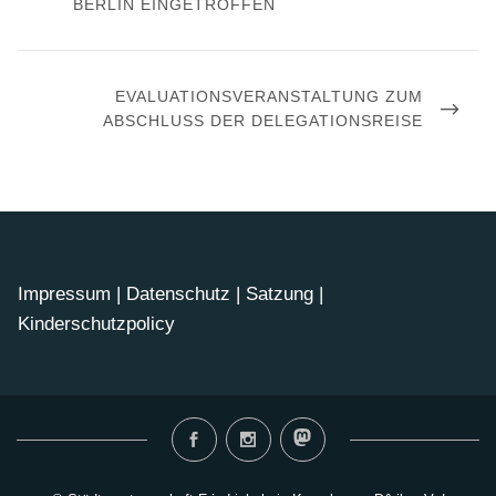
POST
BERLIN EINGETROFFEN
NEXT
EVALUATIONSVERANSTALTUNG ZUM
POST
ABSCHLUSS DER DELEGATIONSREISE
Impressum
|
Datenschutz
|
Satzung
|
Kinderschutzpolicy