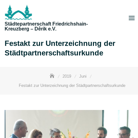
Skip
to
content
Städtepartnerschaft Friedrichshain-
Kreuzberg – Dêrik e.V.
Festakt zur Unterzeichnung der
Städtpartnerschaftsurkunde
2019
Juni
Festakt zur Unterzeichnung der Städtpartnerschaftsurkunde