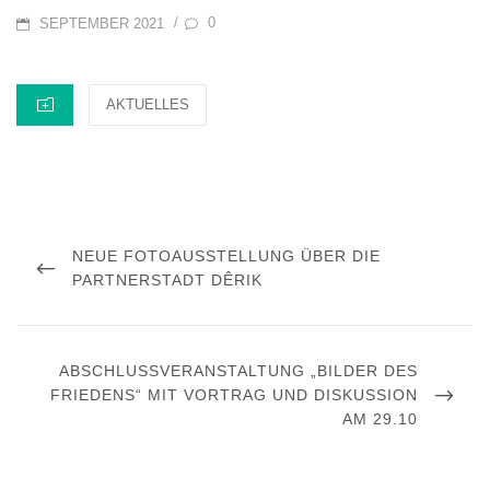
POSTED
0
/
SEPTEMBER 2021
ON
CATEGORIES
AKTUELLES
Beitragsnavigation
PREVIOUS
NEUE FOTOAUSSTELLUNG ÜBER DIE
POST
PARTNERSTADT DÊRIK
NEXT
ABSCHLUSSVERANSTALTUNG „BILDER DES
POST
FRIEDENS“ MIT VORTRAG UND DISKUSSION
AM 29.10