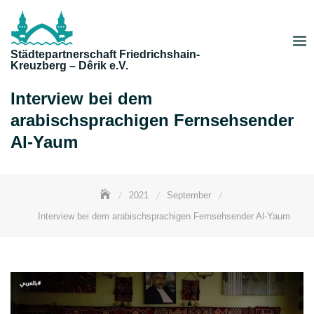
Skip
to
content
Städtepartnerschaft Friedrichshain-
Kreuzberg – Dêrik e.V.
Interview bei dem
arabischsprachigen Fernsehsender
Al-Yaum
2021
September
Interview bei dem arabischsprachigen Fernsehsender Al-Yaum