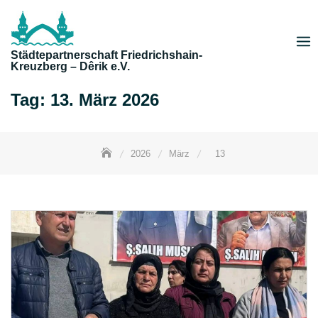
Skip
to
content
Städtepartnerschaft Friedrichshain-
Kreuzberg – Dêrik e.V.
Tag:
13. März 2026
2026
März
13